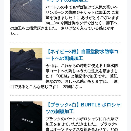
バートルの中でもずば抜けて人気の高いヘ
リンボーンの防寒ジャケットに加工の ご希
望を頂きました！！ ありがとうございます
m(__)m 今回は胸やソデではなく、襟下へ
の加工をご指示頂きました。 さりげなく入っている感じがオ
シ…
【ネイビー×銀】自重堂防水防寒コ
ートへの刺繍加工
今回は、これからの時期に使える！防水防
寒コートへの刺しゅうのご注文を頂きまし
た！ 「OEM」と筆記体で加工です。 筆記
体なので、おしゃれ感がありますね。 遠
目で見るとこんな感じです！ 左胸にさ…
【ブラック×白】BURTLE ポロシャ
ツの刺繍加工
ブラックのバートルポロシャツに白の糸で
加工をさせていただきました。 ブラック×
白はオーソドックスな組み合わせで、どの