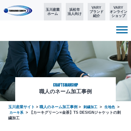
VARY
VARY
玉川産業
浜松市
ブランド
オンライン
ホーム
法人向け
紹介
ショップ
CRAFTSMANSHIP
職人のネーム加工事例
玉川産業サイト
>
職人のネーム加工事例
>
>
>
刺繍加工
生地色
>
【カーキグリーン×金茶】TS DESIGNジャケットの刺
カーキ系
繍加工