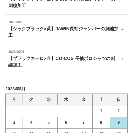
刺繍加工
2026/06/15
【シックブラック×黄】JAWIN長袖ジャンパーの刺繍加
工
2026/06/01
【ブラックネーロ×金】CO-COS 長袖ポロシャツの刺
繍加工
2026年8月
月
火
水
木
金
土
日
1
2
3
4
5
6
7
8
9