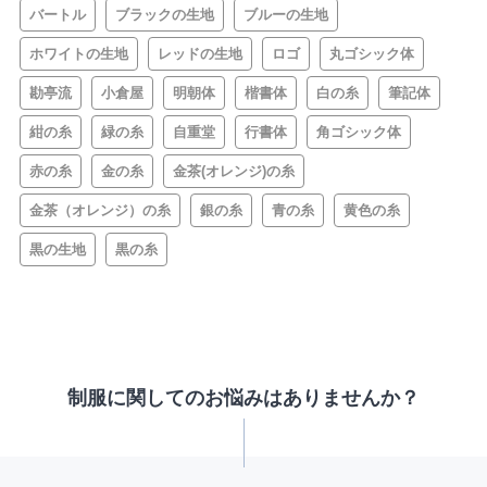
バートル
ブラックの生地
ブルーの生地
ホワイトの生地
レッドの生地
ロゴ
丸ゴシック体
勘亭流
小倉屋
明朝体
楷書体
白の糸
筆記体
紺の糸
緑の糸
自重堂
行書体
角ゴシック体
赤の糸
金の糸
金茶(オレンジ)の糸
金茶（オレンジ）の糸
銀の糸
青の糸
黄色の糸
黒の生地
黒の糸
制服に関してのお悩みはありませんか？