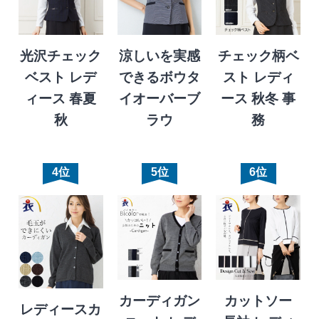
光沢チェック
涼しいを実感
チェック柄ベ
ベスト レデ
できるボウタ
スト レディ
ィース 春夏
イオーバーブ
ース 秋冬 事
秋
ラウ
務
4位
5位
6位
カーディガン
カットソー
レディースカ