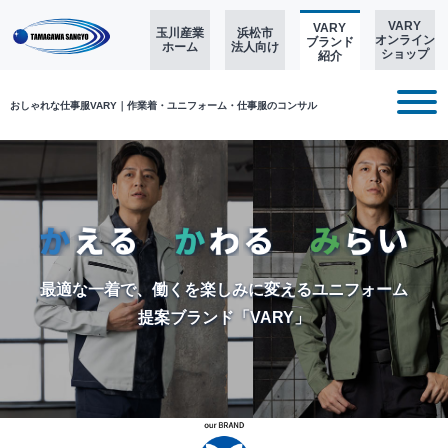
VARY
VARY
玉川産業
浜松市
オンライン
ブランド
ホーム
法人向け
ショップ
紹介
おしゃれな仕事服VARY｜作業着・ユニフォーム・仕事服のコンサル
最適な一着で、働くを楽しみに変える
ユニフォーム
提案ブランド
「VARY」