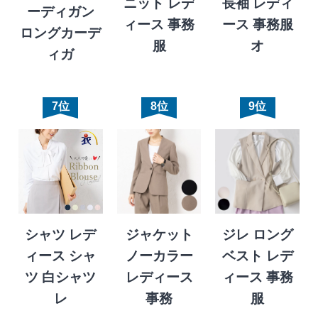
ニット レデ
長袖 レディ
ーディガン
ィース 事務
ース 事務服
ロングカーデ
服
オ
ィガ
7位
8位
9位
シャツ レデ
ジャケット
ジレ ロング
ィース シャ
ノーカラー
ベスト レデ
ツ 白シャツ
レディース
ィース 事務
レ
事務
服