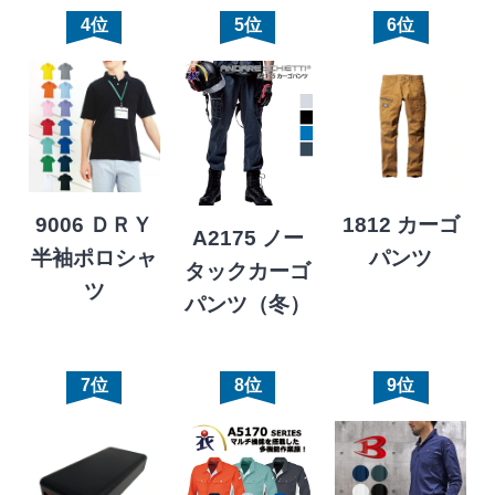
4位
5位
6位
9006 ＤＲＹ
1812 カーゴ
A2175 ノー
半袖ポロシャ
パンツ
タックカーゴ
ツ
パンツ（冬）
7位
8位
9位