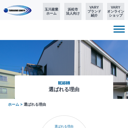
VARY
VARY
玉川産業
浜松市
ブランド
オンライン
ホーム
法人向け
紹介
ショップ
Reason
選ばれる理由
ホーム
>
選ばれる理由
選ばれる理由