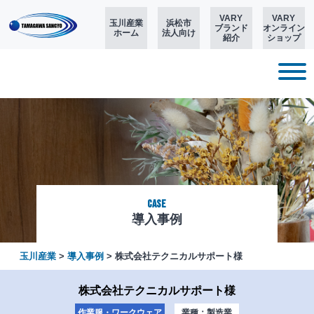
VARY
VARY
玉川産業
浜松市
ブランド
オンライン
ホーム
法人向け
紹介
ショップ
Case
導入事例
玉川産業
>
導入事例
>
株式会社テクニカルサポート様
株式会社テクニカルサポート様
作業服・ワークウェア
業種：製造業