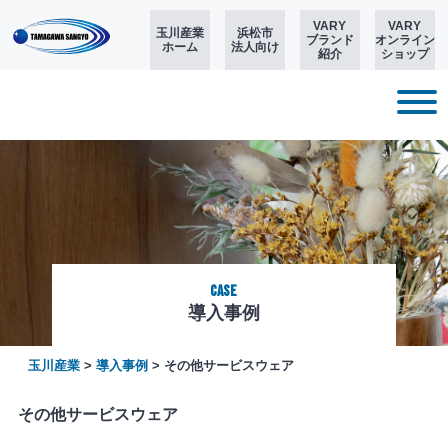
VARY
VARY
玉川産業
浜松市
ブランド
オンライン
ホーム
法人向け
紹介
ショップ
Case
導入事例
玉川産業
>
導入事例
>
その他サービスウェア
その他サービスウェア