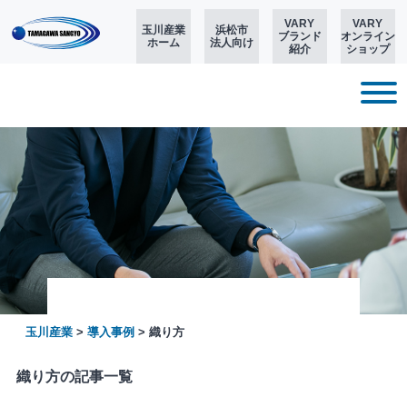
VARY
VARY
玉川産業
浜松市
ブランド
オンライン
ホーム
法人向け
紹介
ショップ
玉川産業
>
導入事例
>
織り方
織り方の記事一覧