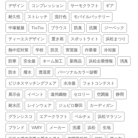
デザイン
コンプレッション
サーモクラフト
ギア
耐久性
ストレッチ
流行色
モバイルバッテリー
中塚被服
TioTio
ブラウス
防臭
抗菌
ジーベック
ティーエスデザイン
置き画
スポットライト
浜松まつり
熱中症対策
学校
防災
実習服
作業着
冷却服
防寒
安全服
ネーム加工
新商品
浜松企業情報
消臭
防水
撥水
透湿度
パーソナルカラー診断
ビジネスマッチングフェア
水冷服
フォトコンテスト
展示会
イベント
遠州織物
セロリー
空調服
静岡
耐水圧
レインウェア
ジュビロ磐田
カーディガン
グランシスコ
エアークラフト
ペルチェ
浜松マラソン
ブランド
VARY
メーカー
洗濯
浜松
生地