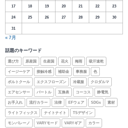
17
18
19
20
21
22
23
24
25
26
27
28
29
30
31
« 7月
話題のキーワード
選び方
原産国
生産国
花火
梅雨
吸汗速乾
イージーケア
接触冷感
補助金
事務服
色
ボルトクール
エクスフローズン
冷蔵服
クロダルマ
エアセンサー
バートル
互換表
コーコス
静電気
お手入れ
流行カラー
法律
EFウェア
SDGs
素材
ライトフィックス
ナイトナイト
TSデザイン
モンバレーノ
VARYモード
VARYギア
カラー