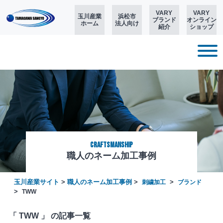
VARY
VARY
玉川産業
浜松市
ブランド
オンライン
ホーム
法人向け
紹介
ショップ
CRAFTSMANSHIP
職人のネーム加工事例
玉川産業サイト
>
職人のネーム加工事例
>
>
刺繍加工
ブランド
>
TWW
「 TWW 」 の記事一覧