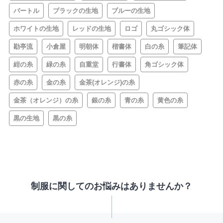
バートル
ブラックの生地
ブルーの生地
ホワイトの生地
レッドの生地
ロゴ
丸ゴシック体
勘亭流
小倉屋
明朝体
楷書体
白の糸
筆記体
紺の糸
緑の糸
自重堂
行書体
角ゴシック体
赤の糸
金の糸
金茶(オレンジ)の糸
金茶（オレンジ）の糸
銀の糸
青の糸
黄色の糸
黒の生地
黒の糸
制服に関してのお悩みはありませんか？