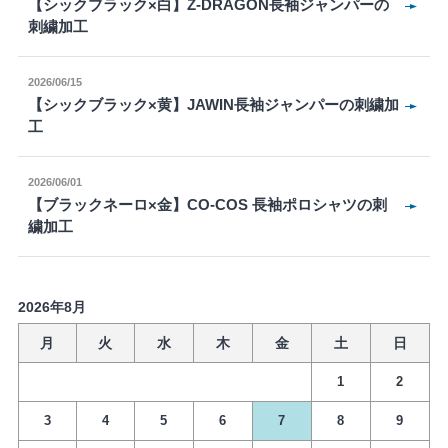
【シックブラック×白】Z-DRAGON長袖ジャンパーの
刺繍加工
2026/06/15
【シックブラック×黄】JAWIN長袖ジャンパーの刺繍加
工
2026/06/01
【ブラックネーロ×金】CO-COS 長袖ポロシャツの刺
繍加工
2026年8月
月
火
水
木
金
土
日
1
2
3
4
5
6
7
8
9