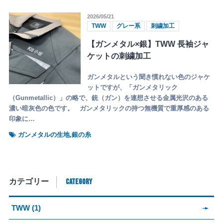
2026/05/21
TWW
グレー系
刺繍加工
【ガンメタル×銀】TWW 長袖ジャ
ケットの刺繍加工
ガンメタルという聞き慣れない色のジャケ
ットですが、「ガンメタリック
（Gunmetallic）」の略で、銃（ガン）を連想させる金属光沢のある
濃い暗灰色の色です。 ガンメタリックの持つ無機質で重厚感のある
印象に…
ガンメタルの生地,銀の糸
CATEGORY
カテゴリー
TWW (1)