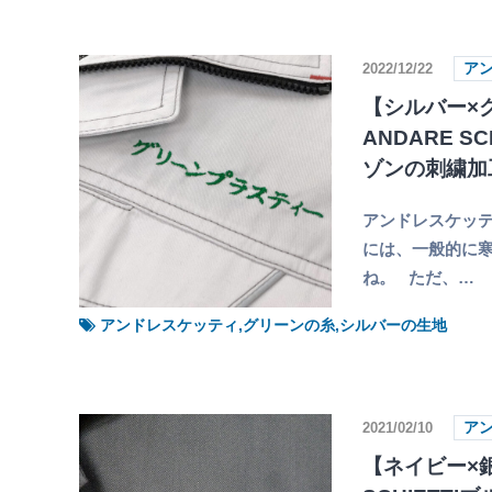
2022/12/22
ア
【シルバー×
ANDARE SC
ゾンの刺繍加
アンドレスケッ
には、一般的に寒
ね。 ただ、…
アンドレスケッティ,グリーンの糸,シルバーの生地
2021/02/10
ア
【ネイビー×銀