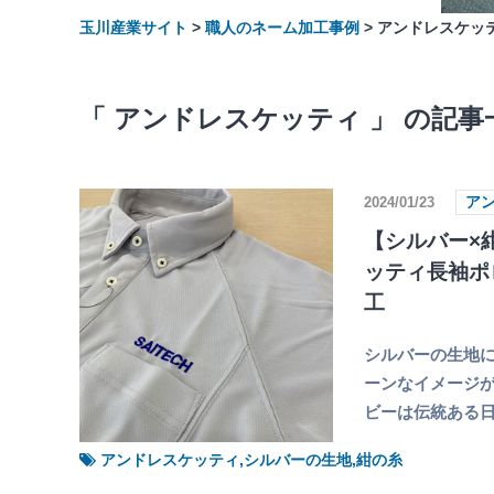
玉川産業サイト
>
職人のネーム加工事例
>
アンドレスケッ
「 アンドレスケッティ 」 の記事
2024/01/23
ア
【シルバー×
ッティ長袖ポ
工
シルバーの生地
ーンなイメージが
ビーは伝統ある
アンドレスケッティ,シルバーの生地,紺の糸