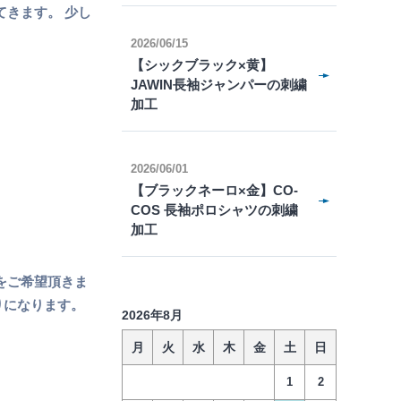
てきます。 少し
2026/06/15
【シックブラック×黄】
JAWIN長袖ジャンパーの刺繍
加工
2026/06/01
【ブラックネーロ×金】CO-
COS 長袖ポロシャツの刺繍
加工
をご希望頂きま
りになります。
2026年8月
月
火
水
木
金
土
日
1
2