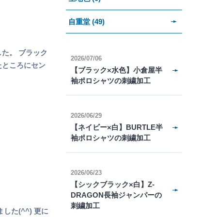
自重堂 (49)
た。 ブラック
2026/07/06
たところにセン
【ブラック×水色】小倉屋半
袖ポロシャツの刺繍加工
2026/06/29
【ネイビー×白】BURTLE半
袖ポロシャツの刺繍加工
2026/06/23
【シックブラック×白】Z-
DRAGON長袖ジャンパーの
刺繍加工
た(^^) 更に