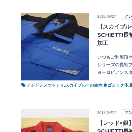
2018/06/27
ア
【スカイブルー
SCHIETT
加工
いつもご利用頂きま
シリーズの長袖ブ
ヨーロピアンス
アンドレスケッティ,スカイブルーの生地,角ゴシック体,
2018/04/17
ア
【レッド×銀】
SCHIETT