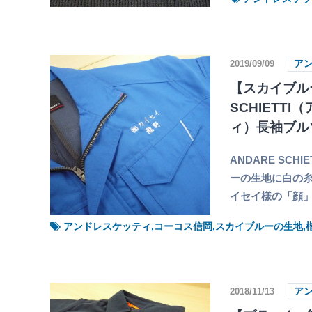
2019/09/09
ア
【スカイブルー
SCHIETT
ィ）長袖ブル
ANDARE SC
ーの生地に白の糸
イセイ様の「顔」
アンドレスケッティ,コーコス信岡,スカイブルーの生地,
2018/11/13
ア