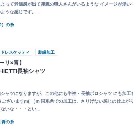
よって老舗感が出て凄腕の職人さんがいるような イメージが湧い
のような感じです。…
ジ）の糸
ンドレスケッティ
刺繍加工
ーリ×青】
CHIETTI長袖シャツ
シャツになりますが、この他にも半袖・長袖ポロシャツ にも加工
うございますm(__)m 同系色での加工は、さりげない感じの仕上が
くないな・・・とい…
,青の糸