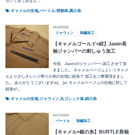
引いて見てみると…
キャメルの生地,バートル,明朝体,黒の糸
2018/03/22
ジャウィン
刺繍加工
【キャメルゴールド×紺】Jawin長
袖ジャンパーの刺しゅう加工
今回、Jawinのジャンパーへ加工させて頂
きました。 キャメルベージュというキャメ
ルより少しオレンジ寄りの色の生地に紺糸で 加工をご希望頂きまし
た。 ありがとうございますm(__)m キャメルベージュの生地に対して
紺糸が…
キャメルの生地,ジャウィン,丸ゴシック体,紺の糸
2017/10/03
バートル
刺繍加工
【キャメル×銀の糸】BURTLE長袖