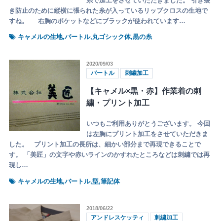
糸で加工をさせていただきました。 引き裂
き防止のために縦横に張られた糸が入っているリップクロスの生地で
すね。 右胸のポケットなどにブラックが使われています…
キャメルの生地,バートル,丸ゴシック体,黒の糸
2020/09/03
バートル
刺繍加工
【キャメル×黒・赤】作業着の刺
繍・プリント加工
いつもご利用ありがとうございます。 今回
は左胸にプリント加工をさせていただきま
した。 プリント加工の長所は、細かい部分まで再現できることで
す。 「美匠」の文字や赤いラインのかすれたところなどは刺繍では再
現し…
キャメルの生地,バートル,型,筆記体
2018/06/22
アンドレスケッティ
刺繍加工