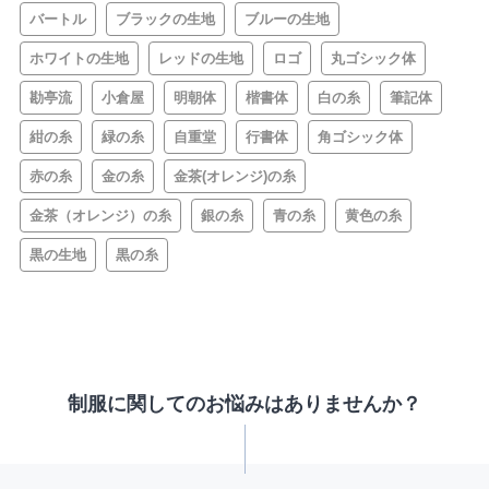
バートル
ブラックの生地
ブルーの生地
ホワイトの生地
レッドの生地
ロゴ
丸ゴシック体
勘亭流
小倉屋
明朝体
楷書体
白の糸
筆記体
紺の糸
緑の糸
自重堂
行書体
角ゴシック体
赤の糸
金の糸
金茶(オレンジ)の糸
金茶（オレンジ）の糸
銀の糸
青の糸
黄色の糸
黒の生地
黒の糸
制服に関してのお悩みはありませんか？