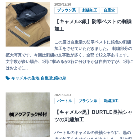
2025/12/26
ブラウン系
刺繍加工
自重堂
【キャメル×銀】防寒ベストの刺繍
加工
この度は自重堂の防寒ベストに銀色の刺繍
加工をさせていただきました。 刺繍部分の
拡大写真です。今回は刺繍の文字数が多く、全部で12文字あります。
文字数が多い場合、1列に収めるか2行に分けるかは自由ですが、1列に
はおよそ1…
キャメルの生地,自重堂,銀の糸
2021/02/03
バートル
ブラウン系
刺繍加工
【キャメル×黒】BURTLE長袖シャ
ツの刺繍加工
バートルのキャメルの長袖シャツに、黒の