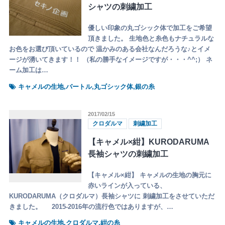
シャツの刺繍加工
優しい印象の丸ゴシック体で加工をご希望
頂きました。 生地色と糸色もナチュラルな
お色をお選び頂いているので 温かみのある会社なんだろうな♪とイメ
ージが湧いてきます！！ （私の勝手なイメージですが・・・^^;） ネ
ーム加工は…
キャメルの生地,バートル,丸ゴシック体,銀の糸
2017/02/15
クロダルマ
刺繍加工
【キャメル×紺】KURODARUMA
長袖シャツの刺繍加工
【キャメル×紺】 キャメルの生地の胸元に
赤いラインが入っている、
KURODARUMA（クロダルマ）長袖シャツに 刺繍加工をさせていただ
きました。 2015-2016年の流行色ではありますが、…
キャメルの生地,クロダルマ,紺の糸