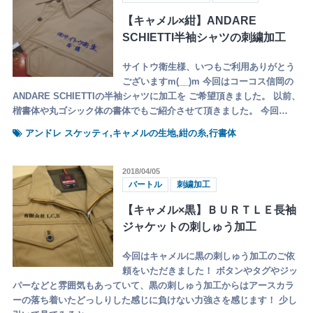
【キャメル×紺】ANDARE
SCHIETTI半袖シャツの刺繍加工
サイトウ衛生様、いつもご利用ありがとう
ございますm(__)m 今回はコーコス信岡の
ANDARE SCHIETTIの半袖シャツに加工を ご希望頂きました。 以前、
楷書体や丸ゴシック体の書体でもご紹介させて頂きました。 今回…
アンドレ スケッティ,キャメルの生地,紺の糸,行書体
2018/04/05
バートル
刺繍加工
【キャメル×黒】ＢＵＲＴＬＥ長袖
ジャケットの刺しゅう加工
今回はキャメルに黒の刺しゅう加工のご依
頼をいただきました！ ボタンやタグやジッ
パーなどと雰囲気もあっていて、黒の刺しゅう加工からはアースカラ
ーの落ち着いたどっしりした感じに負けない力強さを感じます！ 少し