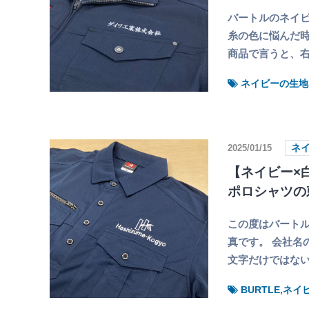
バートルのネイ
糸の色に悩んだ時
商品で言うと、
ネイビーの生地
2025/01/15
ネ
【ネイビー×白
ポロシャツの
この度はバートル
真です。 会社名
文字だけではな
BURTLE,ネ