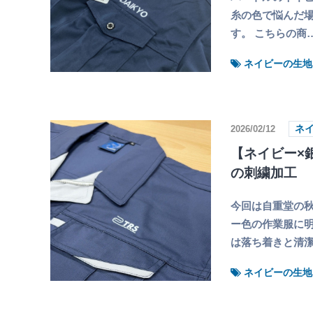
糸の色で悩んだ
す。 こちらの商
ネイビーの生地
2026/02/12
ネ
【ネイビー×
の刺繍加工
今回は自重堂の秋
ー色の作業服に明
は落ち着きと清
ネイビーの生地