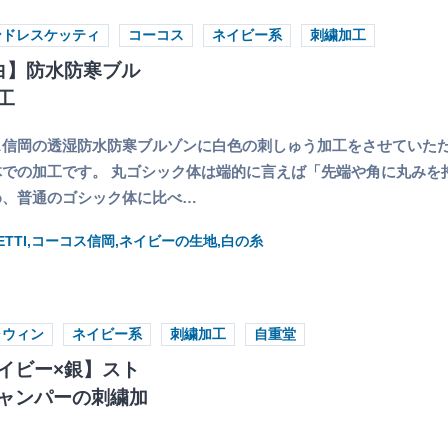
ンドレスケッティ
コーコス
ネイビー系
刺繍加工
白】防水防寒ブル
工
信岡の透湿防水防寒ブルゾンに白色の刺しゅう加工をさせていただ
での加工です。 丸ゴシック体は端的に言えば「先端や角に丸みを
め、普通のゴシック体に比べ…
HIETTI,コーコス信岡,ネイビーの生地,白の糸
ャウィン
ネイビー系
刺繍加工
自重堂
イビー×銀】スト
ャンパーの刺繍加