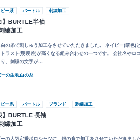
イビー系
バートル
刺繍加工
】BURTLE半袖
刺繍加工
白の糸で刺しゅう加工をさせていただきました。 ネイビー(暗色)と
トラスト(明度差)が高くなる組み合わせの一つです。 会社名やロ
たり、刺繍の文字が…
イビーの生地,白の糸
イビー系
バートル
ブランド
刺繍加工
】BURTLE 長袖
刺繍加工
ビーの人気定番ポロシャツに、銀の糸で加工をさせていただきまし