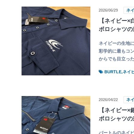
2026/06/29
ネ
【ネイビー×白
ポロシャツの
ネイビーの生地に
彩学的に最もコン
からでも目立っ
BURTLE,ネ
2026/04/22
ネ
【ネイビー×銀
ポロシャツの
バートルのネイ