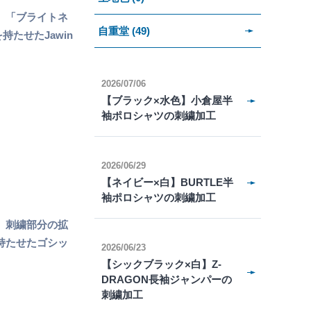
 「ブライトネ
自重堂 (49)
たせたJawin
2026/07/06
【ブラック×水色】小倉屋半
袖ポロシャツの刺繍加工
2026/06/29
【ネイビー×白】BURTLE半
袖ポロシャツの刺繍加工
 刺繍部分の拡
持たせたゴシッ
2026/06/23
【シックブラック×白】Z-
DRAGON長袖ジャンパーの
刺繍加工