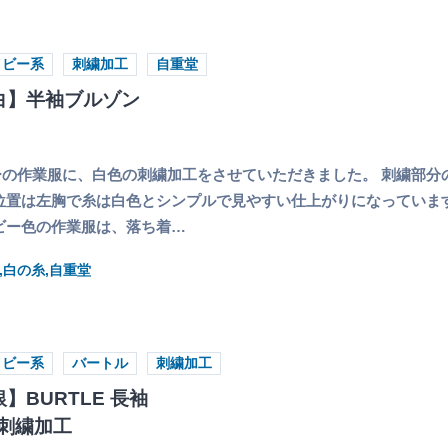
イビー系
刺繍加工
自重堂
白】半袖ブルゾン
の作業服に、白色の刺繍加工をさせていただきました。 刺繍部分
位置は左胸で糸は白色とシンプルで見やすい仕上がりになっていま
ビー色の作業服は、落ち着…
,白の糸,自重堂
イビー系
バートル
刺繍加工
】BURTLE 長袖
刺繍加工