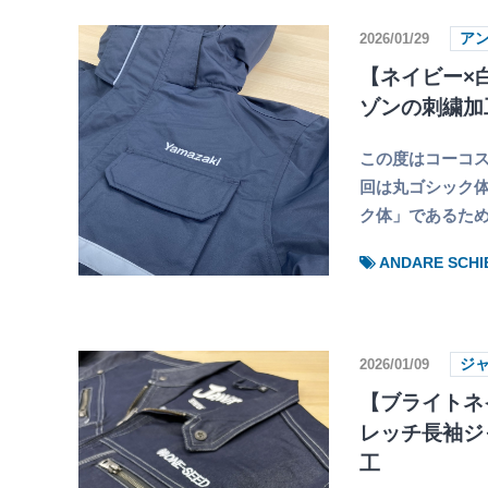
2026/01/29
ア
【ネイビー×
ゾンの刺繍加
この度はコーコス
回は丸ゴシック体
ク体」であるた
ANDARE SC
2026/01/09
ジ
【ブライトネ
レッチ長袖ジ
工