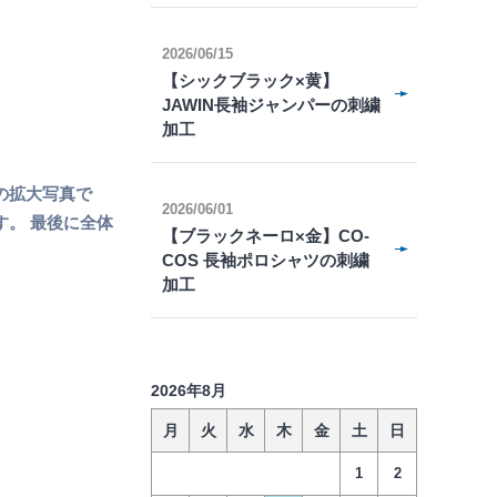
2026/06/15
【シックブラック×黄】
JAWIN長袖ジャンパーの刺繍
加工
の拡大写真で
2026/06/01
す。 最後に全体
【ブラックネーロ×金】CO-
COS 長袖ポロシャツの刺繍
加工
2026年8月
月
火
水
木
金
土
日
1
2