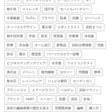
デザイン
コンプレッション
サーモクラフト
ギア
耐久性
ストレッチ
流行色
モバイルバッテリー
中塚被服
TioTio
ブラウス
防臭
抗菌
ジーベック
ティーエスデザイン
置き画
スポットライト
浜松まつり
熱中症対策
学校
防災
実習服
作業着
冷却服
防寒
安全服
ネーム加工
新商品
浜松企業情報
消臭
防水
撥水
透湿度
パーソナルカラー診断
ビジネスマッチングフェア
水冷服
フォトコンテスト
展示会
イベント
遠州織物
セロリー
空調服
静岡
耐水圧
レインウェア
ジュビロ磐田
カーディガン
グランシスコ
エアークラフト
ペルチェ
浜松マラソン
ブランド
VARY
メーカー
洗濯
浜松
生地
浜松の繊維産業の歴史を巡る
空調風神服
編物
織り方