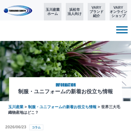
VARY
VARY
玉川産業
浜松市
ブランド
オンライン
ホーム
法人向け
紹介
ショップ
Information
制服・ユニフォームの新着お役立ち情報
玉川産業
>
制服・ユニフォームの新着お役立ち情報
>
世界三大毛
織物産地はどこ？
2026/06/23
コラム