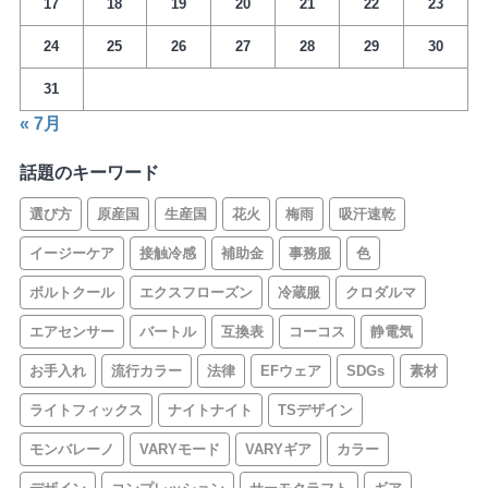
17
18
19
20
21
22
23
24
25
26
27
28
29
30
31
« 7月
話題のキーワード
選び方
原産国
生産国
花火
梅雨
吸汗速乾
イージーケア
接触冷感
補助金
事務服
色
ボルトクール
エクスフローズン
冷蔵服
クロダルマ
エアセンサー
バートル
互換表
コーコス
静電気
お手入れ
流行カラー
法律
EFウェア
SDGs
素材
ライトフィックス
ナイトナイト
TSデザイン
モンバレーノ
VARYモード
VARYギア
カラー