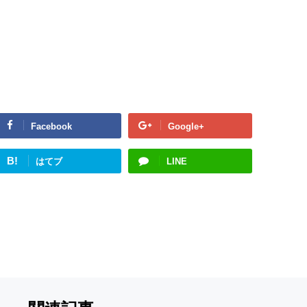
Facebook
Google+
B!
はてブ
LINE