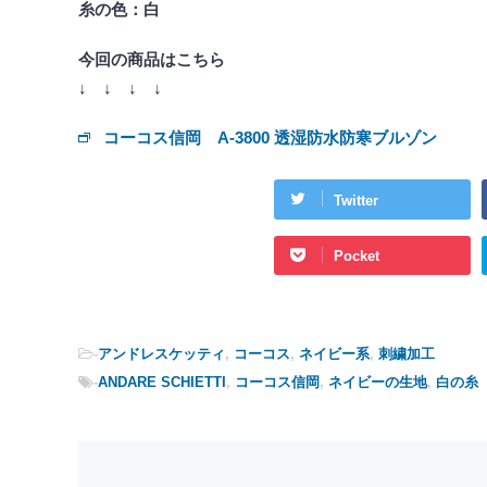
糸の色：白
今回の商品はこちら
↓ ↓ ↓ ↓
コーコス信岡 A-3800 透湿防水防寒ブルゾン
Twitter
Pocket
-
アンドレスケッティ
,
コーコス
,
ネイビー系
,
刺繍加工
-
ANDARE SCHIETTI
,
コーコス信岡
,
ネイビーの生地
,
白の糸