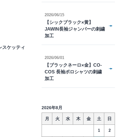
2026/06/15
【シックブラック×黄】
JAWIN長袖ジャンパーの刺繍
加工
レスケッティ
2026/06/01
【ブラックネーロ×金】CO-
COS 長袖ポロシャツの刺繍
加工
2026年8月
月
火
水
木
金
土
日
1
2