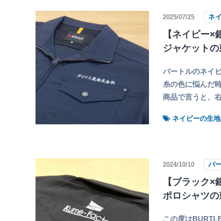
2025/07/25
ネ
【ネイビー×銀
ジャケットの
バートルのネイ
糸の色に悩んだ時
商品で言うと、
ネイビーの生地
2024/10/10
バ
【ブラック×銀
ポロシャツの
この度はBURT