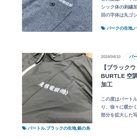
シック体の刺繍加
回の字体は丸ゴ
バークの生地,
2024/04/10
バ
【ブラックウ
BURTLE 
加工
この度はバートル
り、徐々に暖かく
部分を拡大した写
バートル,ブラックの生地,銀の糸