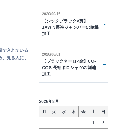
2026/06/15
【シックブラック×黄】
JAWIN長袖ジャンパーの刺繍
加工
繍で入れている
2026/06/01
め、見る人に丁
【ブラックネーロ×金】CO-
COS 長袖ポロシャツの刺繍
加工
2026年8月
月
火
水
木
金
土
日
1
2