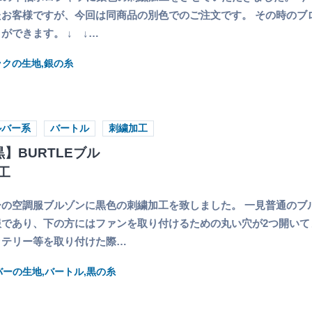
お客様ですが、今回は同商品の別色でのご注文です。 その時のブ
ができます。 ↓ ↓…
ックの生地,銀の糸
ルバー系
バートル
刺繍加工
】BURTLEブル
工
の空調服ブルゾンに黒色の刺繍加工を致しました。 一見普通のブ
であり、下の方にはファンを取り付けるための丸い穴が2つ開いて
ッテリー等を取り付けた際…
ルバーの生地,バートル,黒の糸