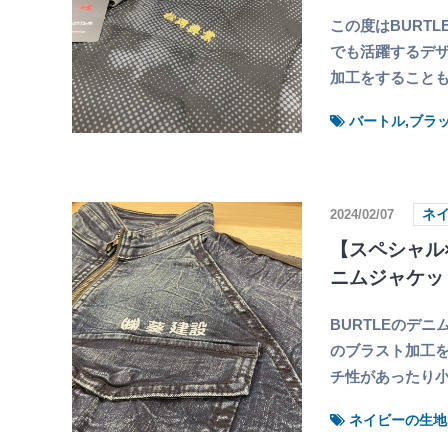
この度はBURT
でも活躍するデ
加工をすることも
バートル,ブラ
2024/02/07
ネ
【スペシャル×
ニムジャケッ
BURTLEのデ
のブラスト加工
チ性があったり
ネイビーの生地