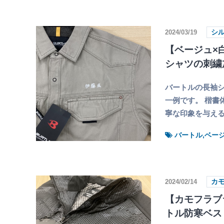
2024/03/19
シ
【ベージュ×白
シャツの刺繍
バートルの長袖シ
一例です。 楷書
寧な印象を与える
バートル,ベー
2024/02/14
カ
【カモフラブ
トル防寒ベス