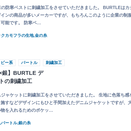
LEの防寒ベストに刺繍加工をさせていただきました。 BURTLEは
ザインの商品が多いメーカーですが、もちろんこのように企業の制
可能です。 防寒ベ…
ックカモフラの生地,金の糸
イビー系
バートル
刺繍加工
銀】BURTLE デ
トの刺繍加工
ニムジャケットに刺繍加工をさせていただきました。 生地に色落ち感
を施すなどデザインにもひと手間加えたデニムジャケットですが、
小物を入れるためのポケッ…
,バートル,銀の糸