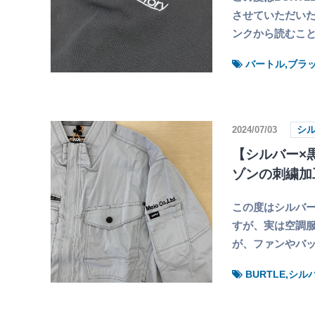
させていただいた
ンクから読むこと
バートル,ブラ
2024/07/03
シ
【シルバー×黒
ゾンの刺繍加
この度はシルバー
すが、実は空調服
が、ファンやバ
BURTLE,シ