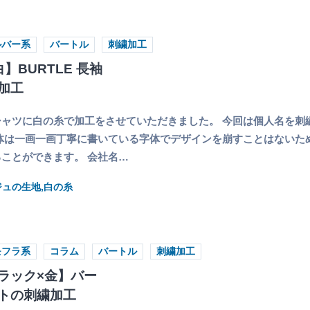
ルバー系
バートル
刺繍加工
】BURTLE 長袖
加工
ャツに白の糸で加工をさせていただきました。 今回は個人名を刺
体は一画一画丁寧に書いている字体でデザインを崩すことはないた
ことができます。 会社名…
ジュの生地,白の糸
モフラ系
コラム
バートル
刺繍加工
ラック×金】バー
トの刺繍加工