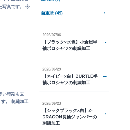
た写真です。 今
自重堂 (49)
2026/07/06
【ブラック×水色】小倉屋半
袖ポロシャツの刺繍加工
2026/06/29
【ネイビー×白】BURTLE半
袖ポロシャツの刺繍加工
寒い時期も去
す。 刺繍加工
2026/06/23
【シックブラック×白】Z-
DRAGON長袖ジャンパーの
刺繍加工