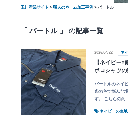
玉川産業サイト
>
職人のネーム加工事例
>
バートル
「 バートル 」 の記事一覧
2026/04/22
ネ
【ネイビー×銀
ポロシャツの
バートルのネイ
糸の色で悩んだ
す。 こちらの商
ネイビーの生地