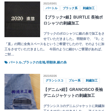
2021/03/01
バートル
ブラック系
刺繍加工
【ブラック×銀】BURTLE 長袖ポ
ロシャツの刺繍加工
ブラックのポロシャツに銀の糸で加工をさ
せていただきました。 明朝体で、「0」と
「直」の間に全角スペースをというご希望でしたので、そのように加
工をさせていただきました。 今回のように細かいご要望があれば、
ご対…
バートル,ブラックの生地,明朝体,銀の糸
2021/02/26
グランシスコ
ブルー系
刺繍加工
【デニム×紺】GRANCISCO 長袖
デニムジャケットの刺繍加工
グランシスコのデニムジャケットに刺繍加