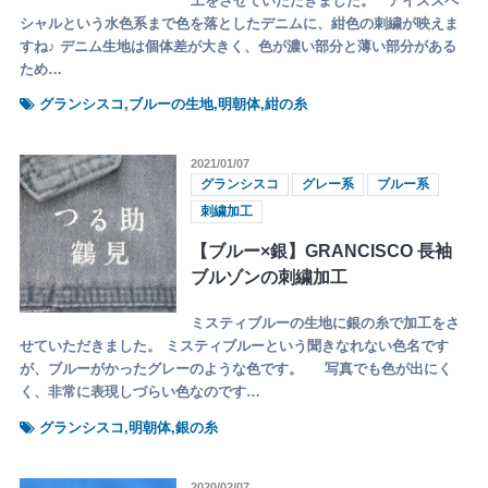
工をさせていただきました。 アイススペ
シャルという水色系まで色を落としたデニムに、紺色の刺繍が映えま
すね♪ デニム生地は個体差が大きく、色が濃い部分と薄い部分がある
ため…
グランシスコ,ブルーの生地,明朝体,紺の糸
2021/01/07
グランシスコ
グレー系
ブルー系
刺繍加工
【ブルー×銀】GRANCISCO 長袖
ブルゾンの刺繍加工
ミスティブルーの生地に銀の糸で加工をさ
せていただきました。 ミスティブルーという聞きなれない色名です
が、ブルーがかったグレーのような色です。 写真でも色が出にく
く、非常に表現しづらい色なのです…
グランシスコ,明朝体,銀の糸
2020/02/07