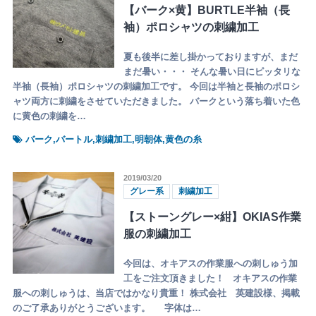
【バーク×黄】BURTLE半袖（長
袖）ポロシャツの刺繍加工
夏も後半に差し掛かっておりますが、まだ
まだ暑い・・・ そんな暑い日にピッタリな
半袖（長袖）ポロシャツの刺繍加工です。 今回は半袖と長袖のポロシ
ャツ両方に刺繍をさせていただきました。 バークという落ち着いた色
に黄色の刺繍を…
バーク,バートル,刺繍加工,明朝体,黄色の糸
2019/03/20
グレー系
刺繍加工
【ストーングレー×紺】OKIAS作業
服の刺繍加工
今回は、オキアスの作業服への刺しゅう加
工をご注文頂きました！ オキアスの作業
服への刺しゅうは、当店ではかなり貴重！ 株式会社 英建設様、掲載
のご了承ありがとうございます。 字体は…