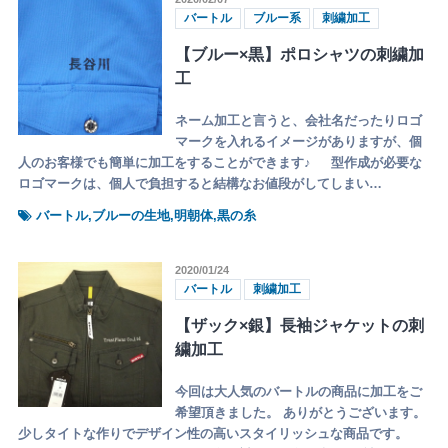
バートル
ブルー系
刺繍加工
【ブルー×黒】ポロシャツの刺繍加
工
ネーム加工と言うと、会社名だったりロゴ
マークを入れるイメージがありますが、個
人のお客様でも簡単に加工をすることができます♪ 型作成が必要な
ロゴマークは、個人で負担すると結構なお値段がしてしまい…
バートル,ブルーの生地,明朝体,黒の糸
2020/01/24
バートル
刺繍加工
【ザック×銀】長袖ジャケットの刺
繍加工
今回は大人気のバートルの商品に加工をご
希望頂きました。 ありがとうございます。
少しタイトな作りでデザイン性の高いスタイリッシュな商品です。