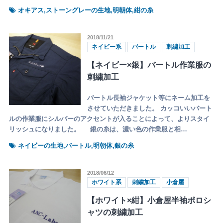
オキアス,ストーングレーの生地,明朝体,紺の糸
2018/11/21
ネイビー系
バートル
刺繍加工
【ネイビー×銀】バートル作業服の
刺繍加工
バートル長袖ジャケット等にネーム加工を
させていただきました。 カッコいいバート
ルの作業服にシルバーのアクセントが入ることによって、よりスタイ
リッシュになりました。 銀の糸は、濃い色の作業服と相…
ネイビーの生地,バートル,明朝体,銀の糸
2018/06/12
ホワイト系
刺繍加工
小倉屋
【ホワイト×紺】小倉屋半袖ポロシ
ャツの刺繍加工