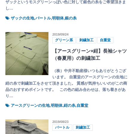
ザックというモスグリーンっぽい色に対して銀色の糸をご希望頂きま
し…
ザックの生地,バートル,明朝体,銀の糸
2019/09/24
グリーン系
刺繍加工
自重堂
【アースグリーン×紺】長袖シャツ
（春夏用）の刺繍加工
（株）中井不動産様いつもありがとうござ
います。 自重堂のアースグリーンの生地に
紺の糸で刺繍加工をさせて頂きました。 質感が気持ちいいのがこの商
品のおすすめポイントです。 この色の組み合わせは、落ち着きがあ
り…
アースグリーンの生地,明朝体,紺の糸,自重堂
2019/08/23
バートル
刺繍加工