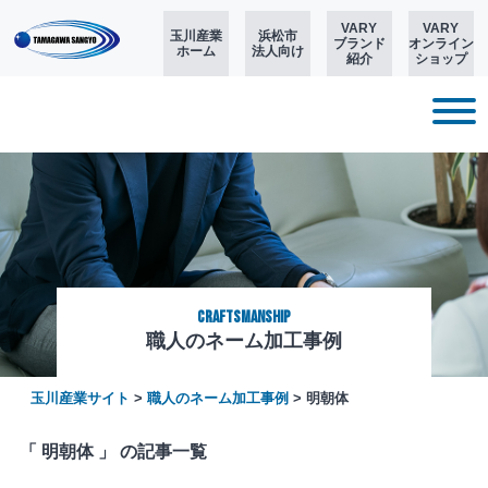
VARY
VARY
玉川産業
浜松市
ブランド
オンライン
ホーム
法人向け
紹介
ショップ
CRAFTSMANSHIP
職人のネーム加工事例
玉川産業サイト
>
職人のネーム加工事例
>
明朝体
「 明朝体 」 の記事一覧