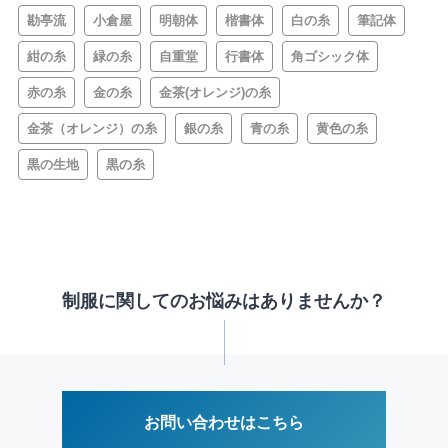
勘亭流
小倉屋
明朝体
楷書体
白の糸
筆記体
紺の糸
緑の糸
自重堂
行書体
角ゴシック体
赤の糸
金の糸
金茶(オレンジ)の糸
金茶（オレンジ）の糸
銀の糸
青の糸
黄色の糸
黒の生地
黒の糸
制服に関してのお悩みはありませんか？
お問い合わせはこちら