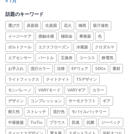
« 7月
話題のキーワード
選び方
原産国
生産国
花火
梅雨
吸汗速乾
イージーケア
接触冷感
補助金
事務服
色
ボルトクール
エクスフローズン
冷蔵服
クロダルマ
エアセンサー
バートル
互換表
コーコス
静電気
お手入れ
流行カラー
法律
EFウェア
SDGs
素材
ライトフィックス
ナイトナイト
TSデザイン
モンバレーノ
VARYモード
VARYギア
カラー
デザイン
コンプレッション
サーモクラフト
ギア
耐久性
ストレッチ
流行色
モバイルバッテリー
中塚被服
TioTio
ブラウス
防臭
抗菌
ジーベック
ティーエスデザイン
置き画
スポットライト
浜松まつり