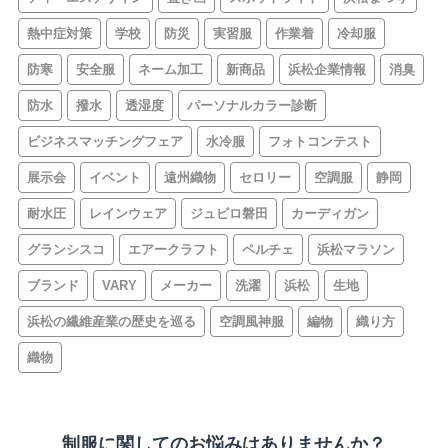
熱中症対策
学校
防災
実習服
作業着
冷却服
防寒
安全服
ネーム加工
新商品
浜松企業情報
消臭
防水
撥水
透湿度
パーソナルカラー診断
ビジネスマッチングフェア
水冷服
フォトコンテスト
展示会
イベント
遠州織物
セロリー
空調服
静岡
耐水圧
レインウェア
ジュビロ磐田
カーディガン
グランシスコ
エアークラフト
ペルチェ
浜松マラソン
ブランド
VARY
メーカー
洗濯
浜松
生地
浜松の繊維産業の歴史を巡る
空調風神服
編物
織り方
織物
制服に関してのお悩みはありませんか？