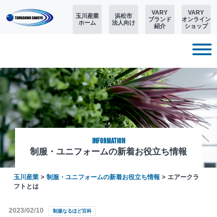
VARY
VARY
玉川産業
浜松市
ブランド
オンライン
ホーム
法人向け
紹介
ショップ
Information
制服・ユニフォームの新着お役立ち情報
玉川産業
>
制服・ユニフォームの新着お役立ち情報
>
エアークラ
フトとは
2023/02/10
制服なるほど百科