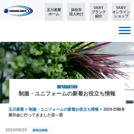
VARY
VARY
玉川産業
浜松市
ブランド
オンライン
ホーム
法人向け
紹介
ショップ
Information
制服・ユニフォームの新着お役立ち情報
玉川産業
>
制服・ユニフォームの新着お役立ち情報
>
2024-25秋冬
展示会に行ってきました④～⑥
2024/08/20
新商品情報