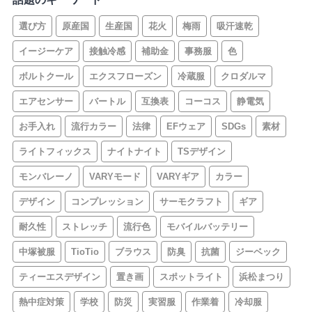
選び方
原産国
生産国
花火
梅雨
吸汗速乾
イージーケア
接触冷感
補助金
事務服
色
ボルトクール
エクスフローズン
冷蔵服
クロダルマ
エアセンサー
バートル
互換表
コーコス
静電気
お手入れ
流行カラー
法律
EFウェア
SDGs
素材
ライトフィックス
ナイトナイト
TSデザイン
モンバレーノ
VARYモード
VARYギア
カラー
デザイン
コンプレッション
サーモクラフト
ギア
耐久性
ストレッチ
流行色
モバイルバッテリー
中塚被服
TioTio
ブラウス
防臭
抗菌
ジーベック
ティーエスデザイン
置き画
スポットライト
浜松まつり
熱中症対策
学校
防災
実習服
作業着
冷却服