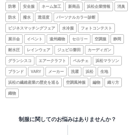
防寒
安全服
ネーム加工
新商品
浜松企業情報
消臭
防水
撥水
透湿度
パーソナルカラー診断
ビジネスマッチングフェア
水冷服
フォトコンテスト
展示会
イベント
遠州織物
セロリー
空調服
静岡
耐水圧
レインウェア
ジュビロ磐田
カーディガン
グランシスコ
エアークラフト
ペルチェ
浜松マラソン
ブランド
VARY
メーカー
洗濯
浜松
生地
浜松の繊維産業の歴史を巡る
空調風神服
編物
織り方
織物
制服に関してのお悩みはありませんか？