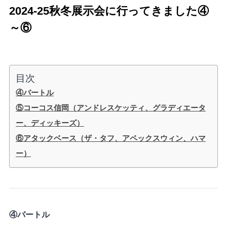
2024-25秋冬展示会に行ってきました④
～⑥
目次
④バートル
⑤コーコス信岡（アンドレスケッティ、グラディエータ
ー、ディッキーズ）
⑥アタックベース（ザ・タフ、アペックスウィン、ハマ
ー）
④バートル