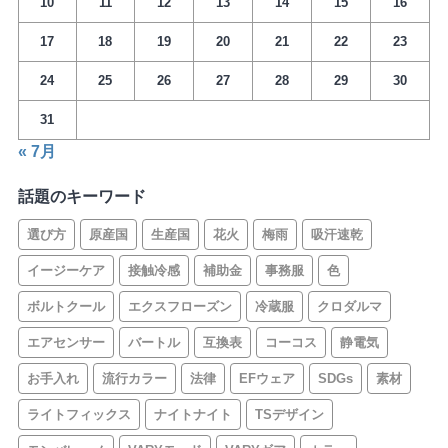
10
11
12
13
14
15
16
17
18
19
20
21
22
23
24
25
26
27
28
29
30
31
« 7月
話題のキーワード
選び方
原産国
生産国
花火
梅雨
吸汗速乾
イージーケア
接触冷感
補助金
事務服
色
ボルトクール
エクスフローズン
冷蔵服
クロダルマ
エアセンサー
バートル
互換表
コーコス
静電気
お手入れ
流行カラー
法律
EFウェア
SDGs
素材
ライトフィックス
ナイトナイト
TSデザイン