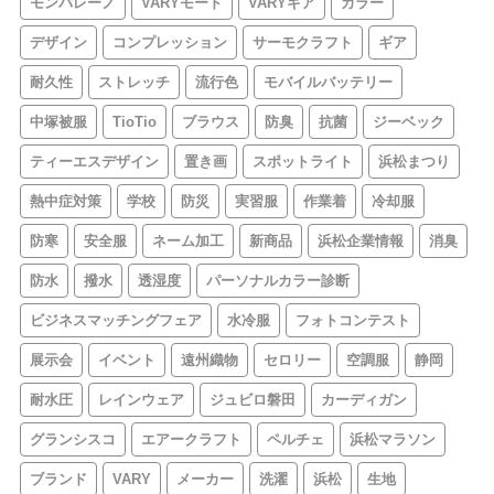
モンバレーノ
VARYモード
VARYギア
カラー
デザイン
コンプレッション
サーモクラフト
ギア
耐久性
ストレッチ
流行色
モバイルバッテリー
中塚被服
TioTio
ブラウス
防臭
抗菌
ジーベック
ティーエスデザイン
置き画
スポットライト
浜松まつり
熱中症対策
学校
防災
実習服
作業着
冷却服
防寒
安全服
ネーム加工
新商品
浜松企業情報
消臭
防水
撥水
透湿度
パーソナルカラー診断
ビジネスマッチングフェア
水冷服
フォトコンテスト
展示会
イベント
遠州織物
セロリー
空調服
静岡
耐水圧
レインウェア
ジュビロ磐田
カーディガン
グランシスコ
エアークラフト
ペルチェ
浜松マラソン
ブランド
VARY
メーカー
洗濯
浜松
生地