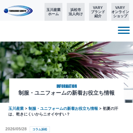
VARY
VARY
玉川産業
浜松市
ブランド
オンライン
ホーム
法人向け
紹介
ショップ
Information
制服・ユニフォームの新着お役立ち情報
玉川産業
>
制服・ユニフォームの新着お役立ち情報
>
初夏の汗
は、乾きにくいからニオイやすい？
2026/05/28
コラム浜松