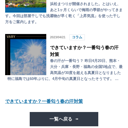
浜松まつりが開催されました。とはいえ、
あと1ヶ月くらいで梅雨の季節がやってきま
す。今回は部屋干しでも洗濯物が早く乾く「上昇気流」を使った干し
方をご案内します。
コラム
2023/04/21
できていますか？一番匂う春の汗
対策
春の汗が一番匂う？ 昨日4月20日、熊本・
大分・兵庫・長野・福島の全国5地点で、最
高気温が30度を超える真夏日となりました
特に福島では60年ぶりに、4月中旬の真夏日となったそうです。 …
できていますか？一番匂う春の汗対策
一覧へ戻る