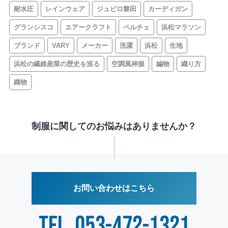
耐水圧
レインウェア
ジュビロ磐田
カーディガン
グランシスコ
エアークラフト
ペルチェ
浜松マラソン
ブランド
VARY
メーカー
洗濯
浜松
生地
浜松の繊維産業の歴史を巡る
空調風神服
編物
織り方
織物
制服に関してのお悩みはありませんか？
お問い合わせはこちら
TEL
053-472-1321