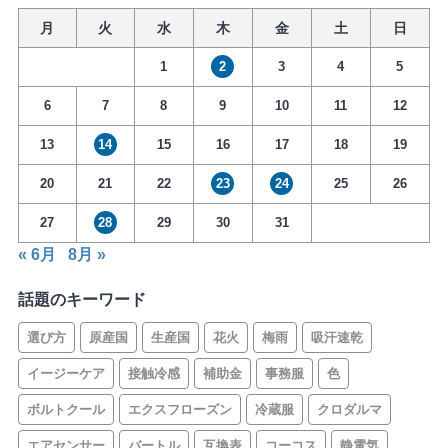
月
火
水
木
金
土
日
1
2
3
4
5
6
7
8
9
10
11
12
13
14
15
16
17
18
19
20
21
22
23
24
25
26
27
28
29
30
31
« 6月
8月 »
話題のキーワード
選び方
原産国
生産国
花火
梅雨
吸汗速乾
イージーケア
接触冷感
補助金
事務服
色
ボルトクール
エクスフローズン
冷蔵服
クロダルマ
エアセンサー
バートル
互換表
コーコス
静電気