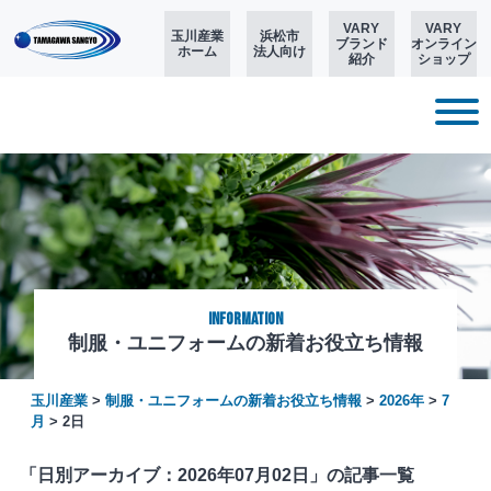
VARY
VARY
玉川産業
浜松市
ブランド
オンライン
ホーム
法人向け
紹介
ショップ
Information
制服・ユニフォームの新着お役立ち情報
玉川産業
>
制服・ユニフォームの新着お役立ち情報
>
2026年
>
7
月
>
2日
「日別アーカイブ：2026年07月02日」の記事一覧