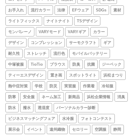
お手入れ
流行カラー
法律
EFウェア
SDGs
素材
ライトフィックス
ナイトナイト
TSデザイン
モンバレーノ
VARYモード
VARYギア
カラー
デザイン
コンプレッション
サーモクラフト
ギア
耐久性
ストレッチ
流行色
モバイルバッテリー
中塚被服
TioTio
ブラウス
防臭
抗菌
ジーベック
ティーエスデザイン
置き画
スポットライト
浜松まつり
熱中症対策
学校
防災
実習服
作業着
冷却服
防寒
安全服
ネーム加工
新商品
浜松企業情報
消臭
防水
撥水
透湿度
パーソナルカラー診断
ビジネスマッチングフェア
水冷服
フォトコンテスト
展示会
イベント
遠州織物
セロリー
空調服
静岡