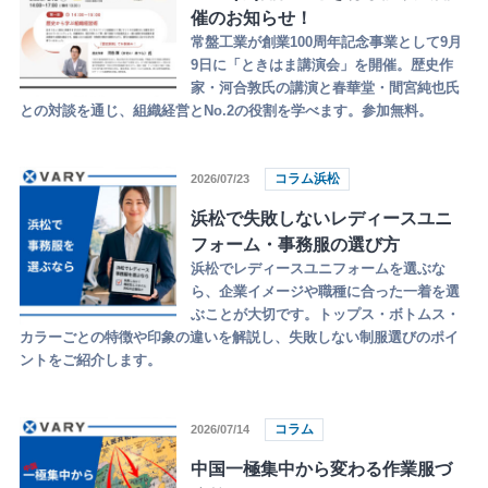
催のお知らせ！
常盤工業が創業100周年記念事業として9月
9日に「ときはま講演会」を開催。歴史作
家・河合敦氏の講演と春華堂・間宮純也氏
との対談を通じ、組織経営とNo.2の役割を学べます。参加無料。
コラム浜松
2026/07/23
浜松で失敗しないレディースユニ
フォーム・事務服の選び方
浜松でレディースユニフォームを選ぶな
ら、企業イメージや職種に合った一着を選
ぶことが大切です。トップス・ボトムス・
カラーごとの特徴や印象の違いを解説し、失敗しない制服選びのポイ
ントをご紹介します。
コラム
2026/07/14
中国一極集中から変わる作業服づ