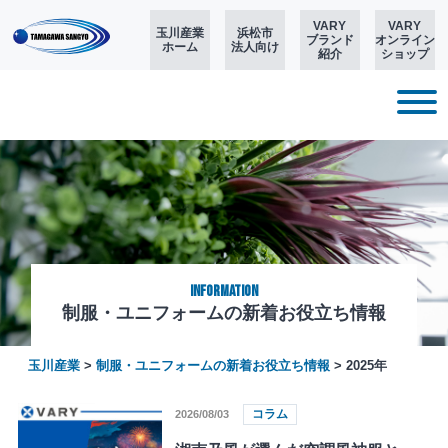
VARY
VARY
玉川産業
浜松市
ブランド
オンライン
ホーム
法人向け
紹介
ショップ
Information
制服・ユニフォームの新着お役立ち情報
玉川産業
>
制服・ユニフォームの新着お役立ち情報
>
2025年
コラム
2026/08/03