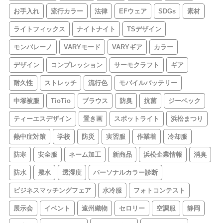
お手入れ
流行カラー
法律
EFウェア
SDGs
素材
ライトフィックス
ナイトナイト
TSデザイン
モンバレーノ
VARYモード
VARYギア
カラー
デザイン
コンプレッション
サーモクラフト
ギア
耐久性
ストレッチ
流行色
モバイルバッテリー
中塚被服
TioTio
ブラウス
防臭
抗菌
ジーベック
ティーエスデザイン
置き画
スポットライト
浜松まつり
熱中症対策
学校
防災
実習服
作業着
冷却服
防寒
安全服
ネーム加工
新商品
浜松企業情報
消臭
防水
撥水
透湿度
パーソナルカラー診断
ビジネスマッチングフェア
水冷服
フォトコンテスト
展示会
イベント
遠州織物
セロリー
空調服
静岡