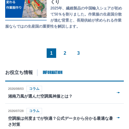
くり
2025年、繊維製品の中国輸入シェアが初め
て50％を割りました。作業服の生産国分散
が進む背景と、長期供給が求められる作業
服ならではの生産国の重要性を解説します。
1
2
3
INFORMATION
お役立ち情報
コラム
2026/08/03
湘南乃風が選んだ空調風神服とは？
コラム
2026/07/28
空調服は何度までが快適？公式データから分かる最適な暑
さ対策