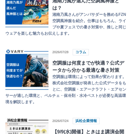
湘南乃風が選んだ空調風神服と
は？
湘南乃風さんがアンバサダーを務めるFZN
空調風神服を紹介。仕事はもちろん、ライ
ブや夏フェスでの暑さ対策や、推しと同じ
ウェアを楽しむ魅力もお伝えします。
コラム
2026/07/28
空調服は何度までが快適？公式デ
ータから分かる最適な暑さ対策
空調服は環境によって効果が変わります。
株式会社空調服が発表した公式データをも
とに、空調服・エアークラフト・エアセン
サーが適した環境と、ペルチェ・保冷剤・水冷ベストが必要な高温環
境を解説します。
浜松企業情報
2026/07/24
【9/9(水)開催】ときはま講演会開