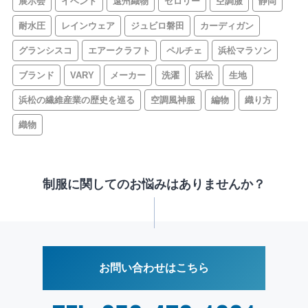
展示会
イベント
遠州織物
セロリー
空調服
静岡
耐水圧
レインウェア
ジュビロ磐田
カーディガン
グランシスコ
エアークラフト
ペルチェ
浜松マラソン
ブランド
VARY
メーカー
洗濯
浜松
生地
浜松の繊維産業の歴史を巡る
空調風神服
編物
織り方
織物
制服に関してのお悩みはありませんか？
お問い合わせはこちら