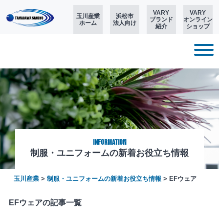
VARY
VARY
玉川産業
浜松市
ブランド
オンライン
ホーム
法人向け
紹介
ショップ
Information
制服・ユニフォームの新着お役立ち情報
玉川産業
>
制服・ユニフォームの新着お役立ち情報
>
EFウェア
EFウェアの記事一覧