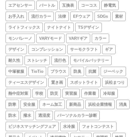
エアセンサー
バートル
互換表
コーコス
静電気
お手入れ
流行カラー
法律
EFウェア
SDGs
素材
ライトフィックス
ナイトナイト
TSデザイン
モンバレーノ
VARYモード
VARYギア
カラー
デザイン
コンプレッション
サーモクラフト
ギア
耐久性
ストレッチ
流行色
モバイルバッテリー
中塚被服
TioTio
ブラウス
防臭
抗菌
ジーベック
ティーエスデザイン
置き画
スポットライト
浜松まつり
熱中症対策
学校
防災
実習服
作業着
冷却服
防寒
安全服
ネーム加工
新商品
浜松企業情報
消臭
防水
撥水
透湿度
パーソナルカラー診断
ビジネスマッチングフェア
水冷服
フォトコンテスト