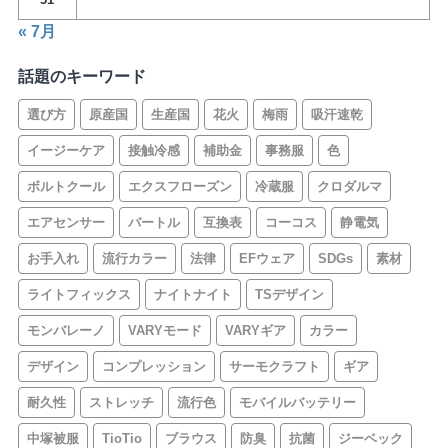
« 7月
話題のキーワード
選び方
原産国
生産国
花火
梅雨
吸汗速乾
イージーケア
接触冷感
補助金
事務服
色
ボルトクール
エクスフローズン
冷蔵服
クロダルマ
エアセンサー
バートル
互換表
コーコス
静電気
お手入れ
流行カラー
法律
EFウェア
SDGs
素材
ライトフィックス
ナイトナイト
TSデザイン
モンバレーノ
VARYモード
VARYギア
カラー
デザイン
コンプレッション
サーモクラフト
ギア
耐久性
ストレッチ
流行色
モバイルバッテリー
中塚被服
TioTio
ブラウス
防臭
抗菌
ジーベック