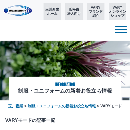
VARY
VARY
玉川産業
浜松市
ブランド
オンライン
ホーム
法人向け
紹介
ショップ
Information
制服・ユニフォームの新着お役立ち情報
玉川産業
>
制服・ユニフォームの新着お役立ち情報
>
VARYモード
VARYモードの記事一覧