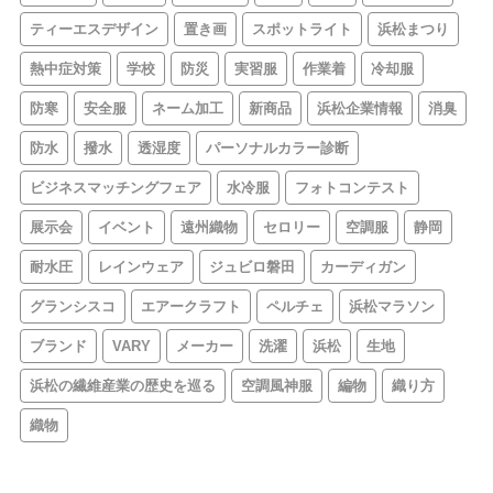
ティーエスデザイン
置き画
スポットライト
浜松まつり
熱中症対策
学校
防災
実習服
作業着
冷却服
防寒
安全服
ネーム加工
新商品
浜松企業情報
消臭
防水
撥水
透湿度
パーソナルカラー診断
ビジネスマッチングフェア
水冷服
フォトコンテスト
展示会
イベント
遠州織物
セロリー
空調服
静岡
耐水圧
レインウェア
ジュビロ磐田
カーディガン
グランシスコ
エアークラフト
ペルチェ
浜松マラソン
ブランド
VARY
メーカー
洗濯
浜松
生地
浜松の繊維産業の歴史を巡る
空調風神服
編物
織り方
織物