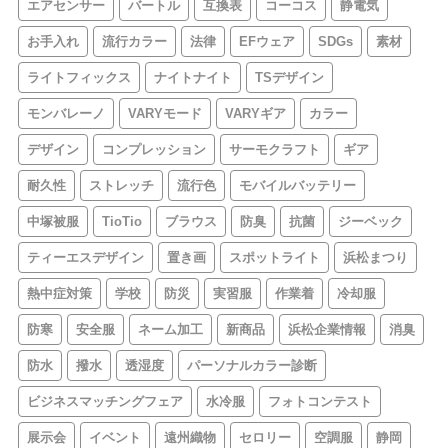
エアセンサー
バートル
互換表
コーコス
静電気
お手入れ
流行カラー
法律
EFウェア
SDGs
素材
ライトフィックス
ナイトナイト
TSデザイン
モンバレーノ
VARYモード
VARYギア
カラー
デザイン
コンプレッション
サーモクラフト
ギア
耐久性
ストレッチ
流行色
モバイルバッテリー
中塚被服
TioTio
ブラウス
防臭
抗菌
ジーベック
ティーエスデザイン
置き画
スポットライト
浜松まつり
熱中症対策
学校
防災
実習服
作業着
冷却服
防寒
安全服
ネーム加工
新商品
浜松企業情報
消臭
防水
撥水
透湿度
パーソナルカラー診断
ビジネスマッチングフェア
水冷服
フォトコンテスト
展示会
イベント
遠州織物
セロリー
空調服
静岡