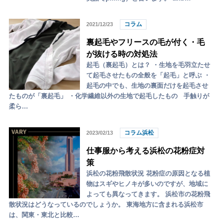
コラム
2021/12/23
裏起毛やフリースの毛が付く・毛
が抜ける時の対処法
起毛（裏起毛）とは？ ・生地を毛羽立たせ
て起毛させたもの全般を「起毛」と呼ぶ ・
起毛の中でも、生地の裏面だけを起毛させ
たものが「裏起毛」 ・化学繊維以外の生地で起毛したもの 手触りが
柔ら…
コラム浜松
2023/02/13
仕事服から考える浜松の花粉症対
策
浜松の花粉飛散状況 花粉症の原因となる植
物はスギやヒノキが多いのですが、地域に
よっても異なってきます。 浜松市の花粉飛
散状況はどうなっているのでしょうか。 東海地方に含まれる浜松市
は、関東・東北と比較…