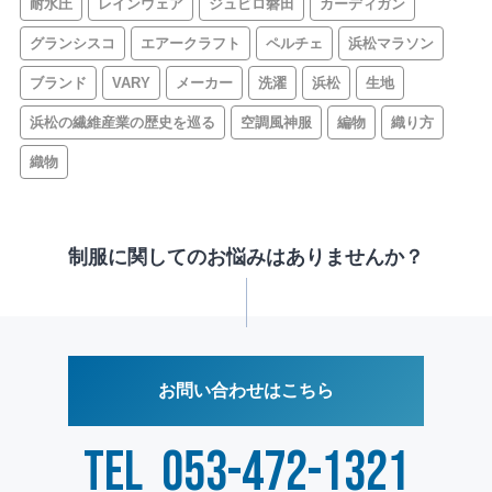
耐水圧
レインウェア
ジュビロ磐田
カーディガン
グランシスコ
エアークラフト
ペルチェ
浜松マラソン
ブランド
VARY
メーカー
洗濯
浜松
生地
浜松の繊維産業の歴史を巡る
空調風神服
編物
織り方
織物
制服に関してのお悩みはありませんか？
お問い合わせはこちら
TEL
053-472-1321