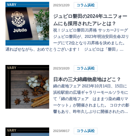
コラム浜松
2023/12/20
ジュビロ磐田の2024年ユニフォー
ムにも採用されたアレとは？
祝！ジュビロ磐田J1昇格 サッカーJリーグ
ジュビロ磐田が、2023年明治安田生命J2リ
ーグにて2位となりJ1昇格を決めました。
遅ればせながら、おめでとうございます！ ジュビロは「磐田」…
コラム浜松
2023/10/20
日本の三大綿織物産地はどこ？
綿の産地フェア 2023年10月14日、15日に
浜松駅前の広場ギャラリーモールソラモに
て「綿の産地フェア はままつ染め織りマ
ーケット」が開催されました。 コロナの影
響もあり、昨年久しぶりに開催されたの…
コラム浜松
2023/08/17