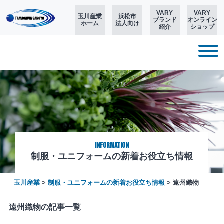
VARY
VARY
玉川産業
浜松市
ブランド
オンライン
ホーム
法人向け
紹介
ショップ
Information
制服・ユニフォームの新着お役立ち情報
玉川産業
>
制服・ユニフォームの新着お役立ち情報
>
遠州織物
遠州織物の記事一覧