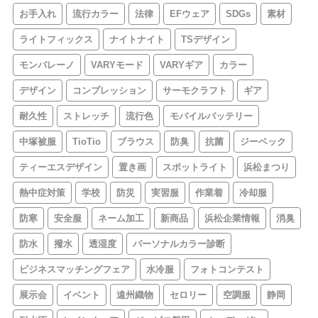
お手入れ
流行カラー
法律
EFウェア
SDGs
素材
ライトフィックス
ナイトナイト
TSデザイン
モンバレーノ
VARYモード
VARYギア
カラー
デザイン
コンプレッション
サーモクラフト
ギア
耐久性
ストレッチ
流行色
モバイルバッテリー
中塚被服
TioTio
ブラウス
防臭
抗菌
ジーベック
ティーエスデザイン
置き画
スポットライト
浜松まつり
熱中症対策
学校
防災
実習服
作業着
冷却服
防寒
安全服
ネーム加工
新商品
浜松企業情報
消臭
防水
撥水
透湿度
パーソナルカラー診断
ビジネスマッチングフェア
水冷服
フォトコンテスト
展示会
イベント
遠州織物
セロリー
空調服
静岡