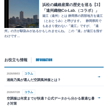
浜松の繊維産業の歴史を巡る【3】
「遠州織物Co-Lab.（コラボ）」
遠江（遠州）とは 静岡県の西部地方を遠江
（とおとうみ）と呼びます。 静岡県民で
もあまり使わない「遠江」ですが、「遠
州」の方が馴染みがあるかもしれませんね。 この「遠」が遠江を指す
わけです…
INFORMATION
お役立ち情報
コラム
2026/08/03
湘南乃風が選んだ空調風神服とは？
コラム
2026/07/28
空調服は何度までが快適？公式データから分かる最適な暑
さ対策