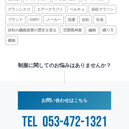
グランシスコ
エアークラフト
ペルチェ
浜松マラソン
ブランド
VARY
メーカー
洗濯
浜松
生地
浜松の繊維産業の歴史を巡る
空調風神服
編物
織り方
織物
制服に関してのお悩みはありませんか？
お問い合わせはこちら
TEL
053-472-1321