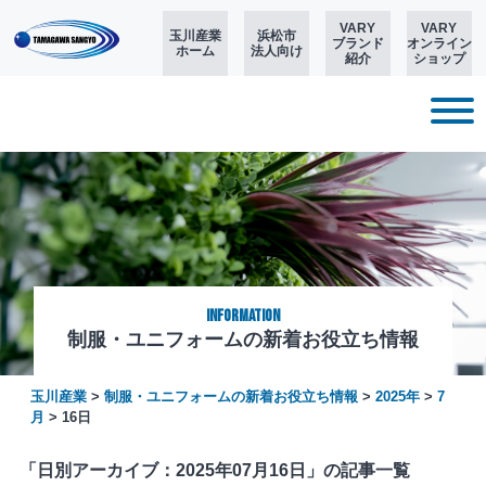
VARY
VARY
玉川産業
浜松市
ブランド
オンライン
ホーム
法人向け
紹介
ショップ
Information
制服・ユニフォームの新着お役立ち情報
玉川産業
>
制服・ユニフォームの新着お役立ち情報
>
2025年
>
7
月
>
16日
「日別アーカイブ：2025年07月16日」の記事一覧